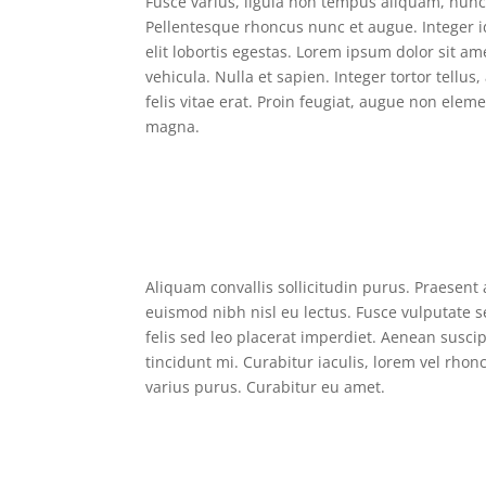
Fusce varius, ligula non tempus aliquam, nunc 
Pellentesque rhoncus nunc et augue. Integer id
elit lobortis egestas. Lorem ipsum dolor sit am
vehicula. Nulla et sapien. Integer tortor tellu
felis vitae erat. Proin feugiat, augue non eleme
magna.
Aliquam convallis sollicitudin purus. Praesent
euismod nibh nisl eu lectus. Fusce vulputate 
felis sed leo placerat imperdiet. Aenean susci
tincidunt mi. Curabitur iaculis, lorem vel rho
varius purus. Curabitur eu amet.