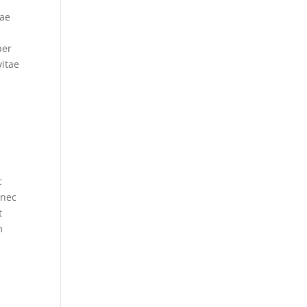
tae
s
per
vitae
c
 nec
t
m