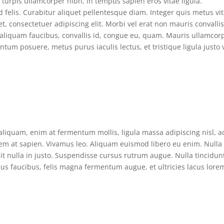
turpis ullamcorper nibh, in tempus sapien eros vitae ligula.
 felis. Curabitur aliquet pellentesque diam. Integer quis metus vi
et, consectetuer adipiscing elit. Morbi vel erat non mauris convalli
s, aliquam faucibus, convallis id, congue eu, quam. Mauris ullamcor
ntum posuere, metus purus iaculis lectus, et tristique ligula justo 
 aliquam, enim at fermentum mollis, ligula massa adipiscing nisl, a
sem at sapien. Vivamus leo. Aliquam euismod libero eu enim. Nulla
pit nulla in justo. Suspendisse cursus rutrum augue. Nulla tincidun
ncus faucibus, felis magna fermentum augue, et ultricies lacus lore